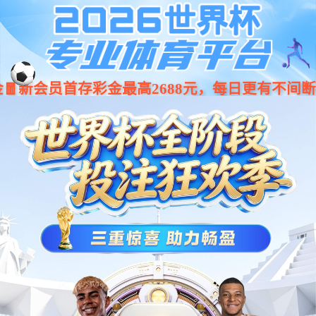
28圈·(中国区)官方网站
距开幕仅剩
--
天
28圈
展会概览
当前位置
行业新闻
展商服务
未来两年家居建材将呈现的八
大趋势！
观众服务
特色展区
同期活动
媒体中心